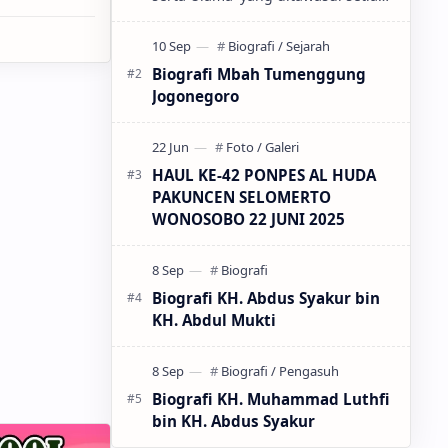
malam Jum'at ba'da Maghrib di
Masjid Roudloh Pondok Pesantren
AL…
Biografi Mbah Tumenggung
Jogonegoro
HAUL KE-42 PONPES AL HUDA
PAKUNCEN SELOMERTO
WONOSOBO 22 JUNI 2025
Biografi KH. Abdus Syakur bin
KH. Abdul Mukti
Biografi KH. Muhammad Luthfi
bin KH. Abdus Syakur