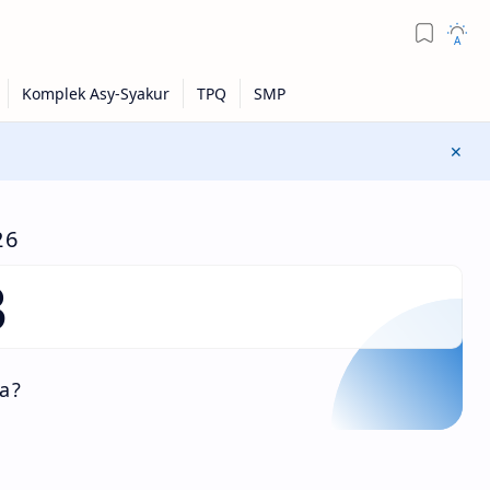
26
4
a?