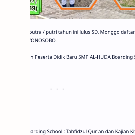
mempunyai putra / putri tahun ini lulus SD. Monggo daftar
l PAKUNCEN WONOSOBO.
ran Penerimaan Peserta Didik Baru SMP AL-HUDA Boarding 
gulan
L-HUDA Boarding School : Tahfidzul Qur'an dan Kajian Ki