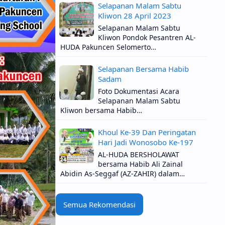
Selapanan Malam Sabtu
Kliwon 28 April 2023
Selapanan Malam Sabtu
Kliwon Pondok Pesantren AL-
HUDA Pakuncen Selomerto…
Selapanan Bersama Habib
Sadam
Foto Dokumentasi Acara
Selapanan Malam Sabtu
Kliwon bersama Habib…
Khoul Ke-39 Dan Peringatan
Hari Jadi Wonosobo Ke-197
AL-HUDA BERSHOLAWAT
bersama Habib Ali Zainal
Abidin As-Seggaf (AZ-ZAHIR) dalam…
Semua Rekomendasi