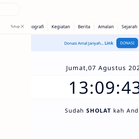
Donasi Amal Jariyah...
Link
DONASI
Jumat,07 Agustus 20
13:09:4
Sudah
SHOLAT
kah And