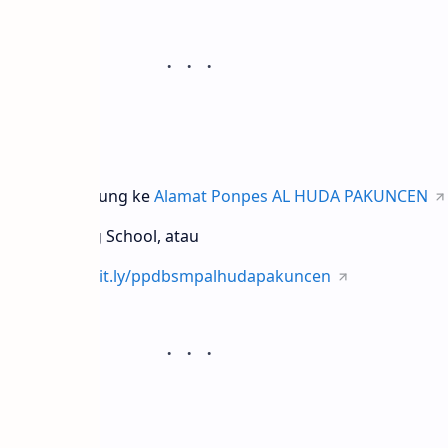
aftaran
 datang langsung ke
Alamat Ponpes AL HUDA PAKUNCEN
DA Boarding School, atau
e di :
http://bit.ly/ppdbsmpalhudapakuncen
ftaran