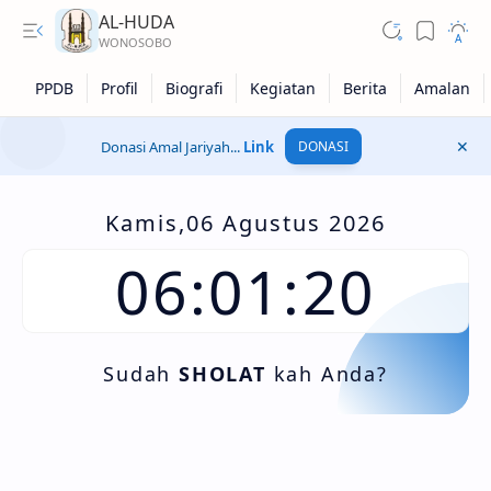
AL-HUDA
Donasi Amal Jariyah...
Link
DONASI
Harian
Mingguan
Kamis,06 Agustus 2026
Selapanan
06:01:21
Tahunan
Sudah
SHOLAT
kah Anda?