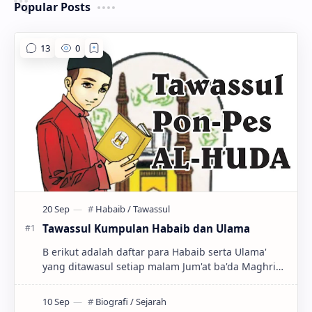
Popular Posts
Tawassul Kumpulan Habaib dan Ulama
B erikut adalah daftar para Habaib serta Ulama'
yang ditawasul setiap malam Jum'at ba'da Maghrib
di Masjid Roudloh Pondok Pesantren AL…