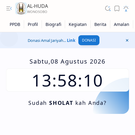
AL-HUDA
Donasi Amal Jariyah...
Link
DONASI
Harian
Mingguan
Sabtu,08 Agustus 2026
Selapanan
13:58:12
Tahunan
Sudah
SHOLAT
kah Anda?